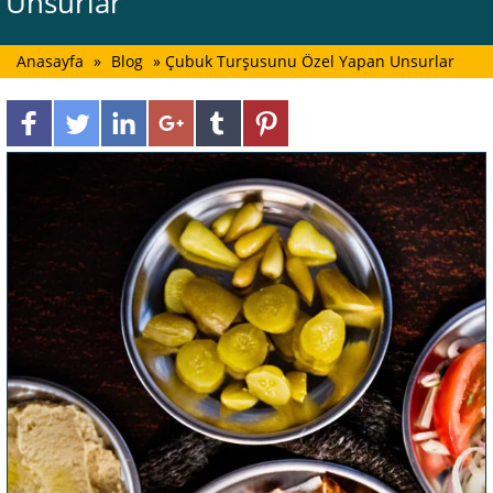
Unsurlar
Anasayfa
»
Blog
» Çubuk Turşusunu Özel Yapan Unsurlar