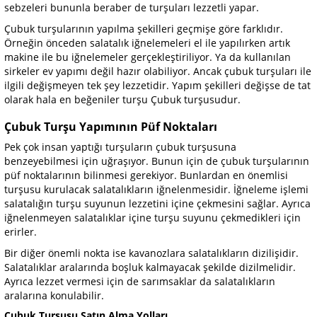
sebzeleri bununla beraber de turşuları lezzetli yapar.
Çubuk turşularının yapılma şekilleri geçmişe göre farklıdır.
Örneğin önceden salatalık iğnelemeleri el ile yapılırken artık
makine ile bu iğnelemeler gerçekleştiriliyor. Ya da kullanılan
sirkeler ev yapımı değil hazır olabiliyor. Ancak çubuk turşuları ile
ilgili değişmeyen tek şey lezzetidir. Yapım şekilleri değişse de tat
olarak hala en beğeniler turşu Çubuk turşusudur.
Çubuk Turşu Yapımının Püf Noktaları
Pek çok insan yaptığı turşuların çubuk turşusuna
benzeyebilmesi için uğraşıyor. Bunun için de çubuk turşularının
püf noktalarının bilinmesi gerekiyor. Bunlardan en önemlisi
turşusu kurulacak salatalıkların iğnelenmesidir. İğneleme işlemi
salatalığın turşu suyunun lezzetini içine çekmesini sağlar. Ayrıca
iğnelenmeyen salatalıklar içine turşu suyunu çekmedikleri için
erirler.
Bir diğer önemli nokta ise kavanozlara salatalıkların dizilişidir.
Salatalıklar aralarında boşluk kalmayacak şekilde dizilmelidir.
Ayrıca lezzet vermesi için de sarımsaklar da salatalıkların
aralarına konulabilir.
Çubuk Turşusu Satın Alma Yolları